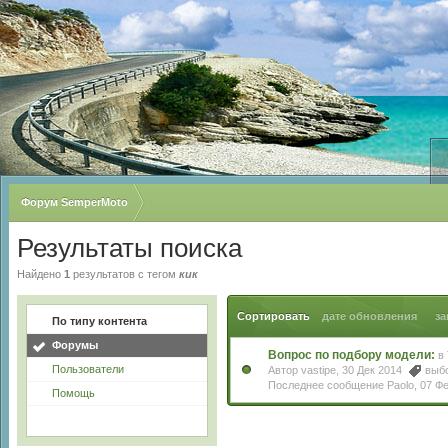
Форум SemperMoto
Результаты поиска
Найдено
1
результатов с тегом
кик
Сортировать
дате обновления
за
По типу контента
Форумы
Вопрос по подбору модели:
в
Пользователи
Автор
vastipe
, 30 Дек 2014
выб
Последнее сообщение
Paolo
,
07 Ф
Помощь