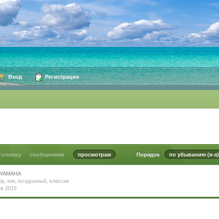
Вход
Регистрация
головку
сообщениям
просмотрам
Порядок
по убыванию (я-а)
YAMAHA
ор
,
кик
,
воздушный
,
классик
ев 2015