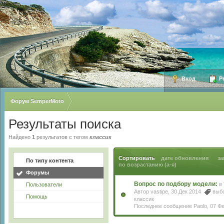
Вход
Ре
Форум SemperMoto
Результаты поиска
Найдено
1
результатов с тегом
классик
Сортировать
дате обновления
за
По типу контента
по возрастанию (а-я)
Форумы
Вопрос по подбору модели:
в
Пользователи
Автор
vastipe
, 30 Дек 2014
выб
Помощь
классик
Последнее сообщение
Paolo
,
07 Ф