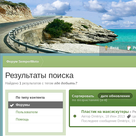
Вход
Ре
Форум SemperMoto
Результаты поиска
Найдено
1
результатов с тегом
где добыть?
Сортировать
дате обновления
По типу контента
по возрастанию (а-я)
Форумы
Пластик на максискутеры
в
Р
Пользователи
Автор
Dmitriyx
, 18 Июн 2013
гд
Помощь
Последнее сообщение
Dmitriyx
,
19