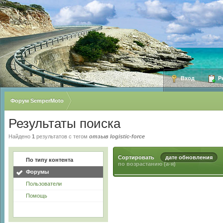
Вход
Ре
Форум SemperMoto
Результаты поиска
Найдено
1
результатов с тегом
отзыв logistic-force
Сортировать
дате обновления
По типу контента
по возрастанию (а-я)
Форумы
Пользователи
Помощь