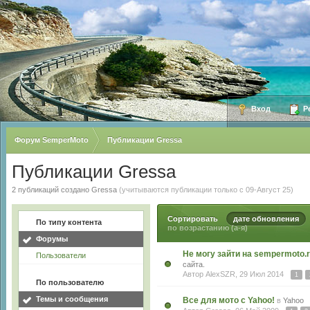
Вход
Ре
Форум SemperMoto
Публикации Gressa
Публикации Gressa
2 публикаций создано Gressa
(учитываются публикации только с 09-Август 25)
Сортировать
дате обновления
По типу контента
по возрастанию (а-я)
Форумы
Не могу зайти на sempermoto.
Пользователи
сайта.
Автор
AlexSZR
, 29 Июл 2014
1
По пользователю
Темы и сообщения
Все для мото с Yahoo!
в
Yahoo