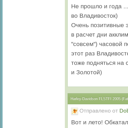
Не прошло и года ..
во Владивосток)
Очень позитивные э
в расчет дни аккли
"совсем") часовой 
этот раз Владивост
тоже подняться на 
и Золотой)
Harley-Davidson FLSTFI 2005 (Fa
Отправлено от
Do
Вот и лето! Обкатал