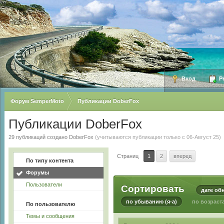
Вход
Ре
Форум SemperMoto
Публикации DoberFox
Публикации DoberFox
29 публикаций создано DoberFox
(учитываются публикации только с 06-Август 25)
Страниц
1
2
вперед
По типу контента
Форумы
Пользователи
Сортировать
дате об
по убыванию (я-а)
по возраста
По пользователю
Темы и сообщения