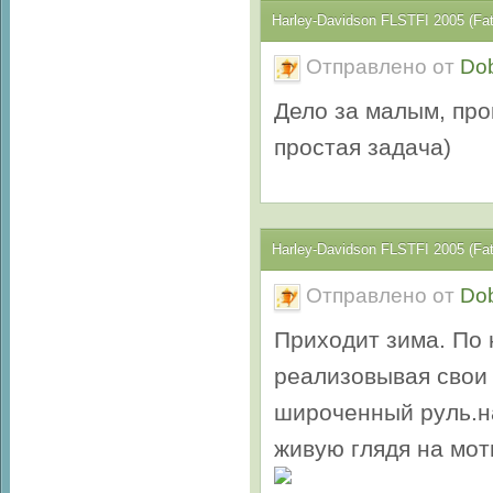
Harley-Davidson FLSTFI 2005 (Fa
Отправлено от
Do
Дело за малым, про
простая задача)
Harley-Davidson FLSTFI 2005 (Fa
Отправлено от
Do
Приходит зима. По 
реализовывая свои 
широченный руль.на
живую глядя на мот