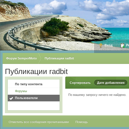
Вход
Ре
Форум SemperMoto
Публикации radbit
Публикации radbit
Сортировать
Дате добавления
По типу контента
Форумы
По вашему запросу ничего не найдено.
Пользователи
Отметить все сообщения прочитанными
Помощь