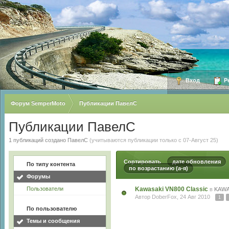
Вход
Ре
Форум SemperMoto
Публикации ПавелС
Публикации ПавелС
1 публикаций создано ПавелС
(учитываются публикации только с 07-Август 25)
Сортировать
дате обновления
По типу контента
по возрастанию (а-я)
Форумы
Пользователи
Kawasaki VN800 Classic
в
KAWA
Автор
DoberFox
, 24 Авг 2010
1
По пользователю
Темы и сообщения