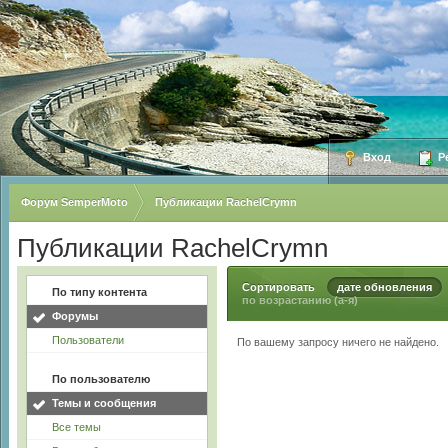
Вход
Ре
Форум SemperMoto
Публикации RachelCrymn
Публикации RachelCrymn
Сортировать
дате обновления
По типу контента
по возрастанию (а-я)
Форумы
Пользователи
По вашему запросу ничего не найдено.
По пользователю
Темы и сообщения
Все темы