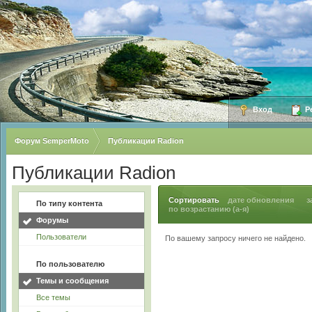
Вход
Ре
Форум SemperMoto
Публикации Radion
Публикации Radion
Сортировать
дате обновления
з
По типу контента
по возрастанию (а-я)
Форумы
Пользователи
По вашему запросу ничего не найдено.
По пользователю
Темы и сообщения
Все темы