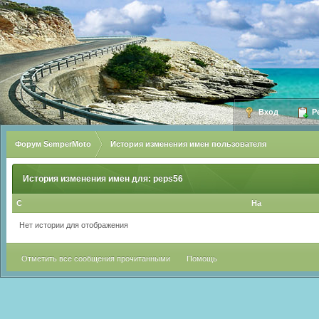
Вход
Ре
Форум SemperMoto
История изменения имен пользователя
История изменения имен для: peps56
С
На
Нет истории для отображения
Отметить все сообщения прочитанными
Помощь