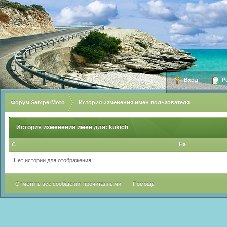
Вход
Ре
Форум SemperMoto
История изменения имен пользователя
История изменения имен для: kukich
С
На
Нет истории для отображения
Отметить все сообщения прочитанными
Помощь