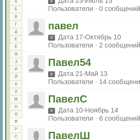
Дата 23-Июль 15
0
А
Пользователи · 0 сообщени
Б
В
павел
Г
Д
Дата 17-Октябрь 10
0
Е
Пользователи · 2 сообщени
Ё
Ж
Павел54
З
И
Дата 21-Май 13
0
Й
Пользователи · 14 сообщен
К
Л
ПавелС
М
Н
Дата 10-Ноябрь 14
0
О
Пользователи · 6 сообщени
П
Р
ПавелШ
С