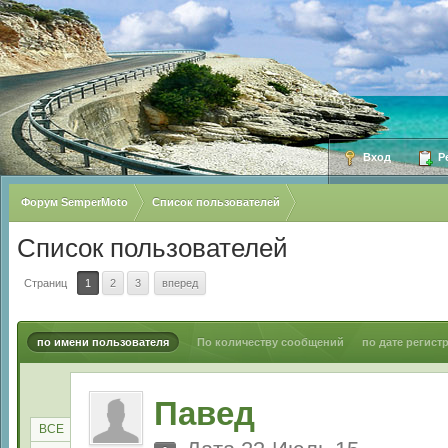
Вход
Ре
Форум SemperMoto
Список пользователей
Список пользователей
Страниц
1
2
3
вперед
по имени пользователя
По количеству сообщений
по дате регист
Павед
ВСЕ