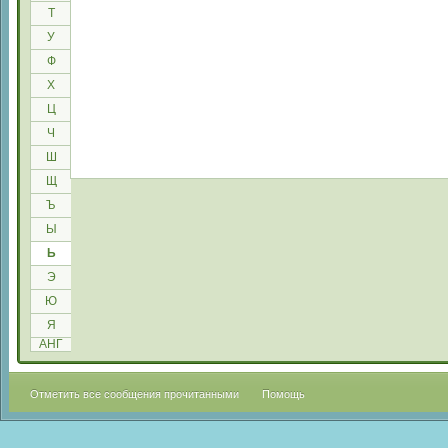
Т
У
Ф
Х
Ц
Ч
Ш
Щ
Ъ
Ы
Ь
Э
Ю
Я
АНГ
Отметить все сообщения прочитанными
Помощь