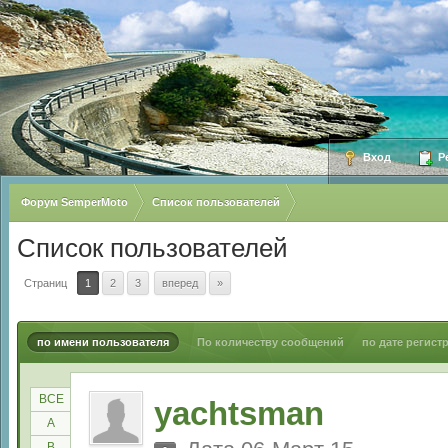
Вход
Ре
Форум SemperMoto
Список пользователей
Список пользователей
Страниц
1
2
3
вперед
»
по имени пользователя
По количеству сообщений
по дате регист
ВСЕ
yachtsman
A
B