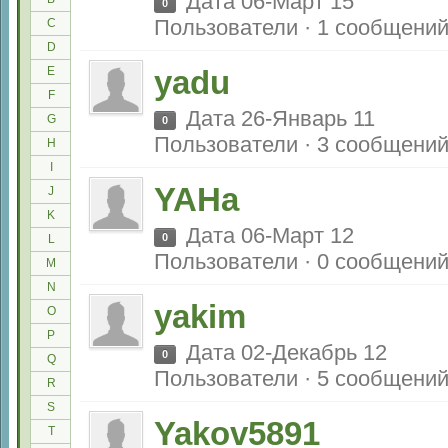
Дата 06-Март 15
0
Пользователи · 1 сообщени
C
D
E
yadu
F
Дата 26-Январь 11
G
0
Пользователи · 3 сообщени
H
I
YAHa
J
K
Дата 06-Март 12
0
L
Пользователи · 0 сообщени
M
N
yakim
O
P
Дата 02-Декабрь 12
0
Q
Пользователи · 5 сообщени
R
S
Yakov5891
T