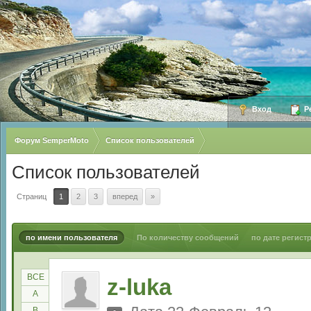
Вход
Ре
Форум SemperMoto
Список пользователей
Список пользователей
Страниц
1
2
3
вперед
»
по имени пользователя
По количеству сообщений
по дате регист
ВСЕ
z-luka
A
B