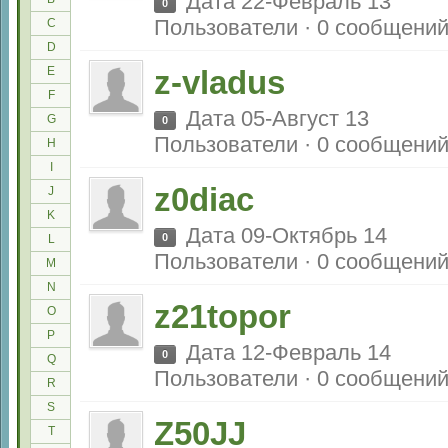
Дата 22-Февраль 13
0
Пользователи · 0 сообщени
C
D
E
z-vladus
F
Дата 05-Август 13
G
0
Пользователи · 0 сообщени
H
I
z0diac
J
K
Дата 09-Октябрь 14
0
L
Пользователи · 0 сообщени
M
N
z21topor
O
P
Дата 12-Февраль 14
0
Q
Пользователи · 0 сообщени
R
S
Z50JJ
T