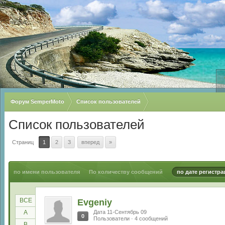
Форум SemperMoto
Список пользователей
Список пользователей
Страниц
1
2
3
вперед
»
по имени пользователя
По количеству сообщений
по дате регистра
ВСЕ
Evgeniy
A
Дата 11-Сентябрь 09
0
Пользователи · 4 сообщений
B