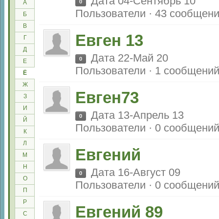
Дата 04-Сентябрь 10
0
А
Пользователи · 43 сообщен
Б
В
Евген 13
Г
Д
Дата 22-Май 20
0
Е
Пользователи · 1 сообщени
Ё
Ж
Евген73
З
И
Дата 13-Апрель 13
0
Й
Пользователи · 0 сообщени
К
Л
Евгений
М
Н
Дата 16-Август 09
0
О
Пользователи · 0 сообщени
П
Р
Евгений 89
С