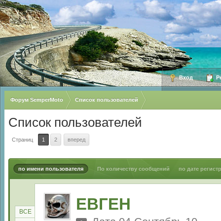
Вход
Ре
Форум SemperMoto
Список пользователей
Список пользователей
Страниц
1
2
вперед
по имени пользователя
По количеству сообщений
по дате регист
ЕВГЕН
ВСЕ