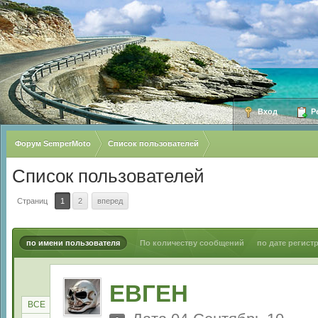
Вход
Ре
Форум SemperMoto
Список пользователей
Список пользователей
Страниц
1
2
вперед
по имени пользователя
По количеству сообщений
по дате регист
ЕВГЕН
ВСЕ