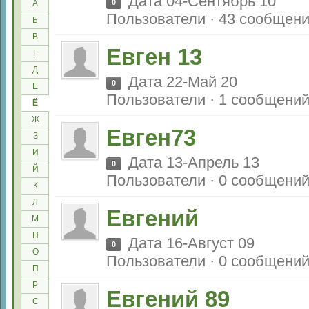
Дата 04-Сентябрь 10
0
А
Пользователи · 43 сообщен
Б
В
Евген 13
Г
Д
Дата 22-Май 20
0
Е
Пользователи · 1 сообщени
Ё
Ж
Евген73
З
И
Дата 13-Апрель 13
0
Й
Пользователи · 0 сообщени
К
Л
Евгений
М
Н
Дата 16-Август 09
0
О
Пользователи · 0 сообщени
П
Р
Евгений 89
С