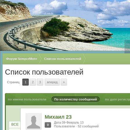
Форум SemperMoto
Список пользователей
Список пользователей
Страниц
1
2
3
вперед
»
по имени пользователя
По количеству сообщений
по дате регист
Михаил 23
Дата 09-Февраль 13
ВСЕ
0
Пользователи · 52 сообщений