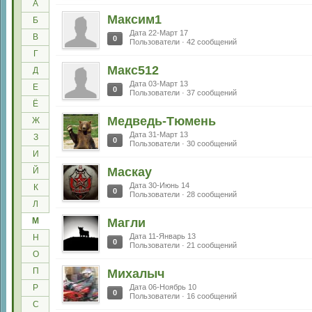
А
Максим1
Б
Дата 22-Март 17
В
0
Пользователи · 42 сообщений
Г
Макс512
Д
Дата 03-Март 13
Е
0
Пользователи · 37 сообщений
Ё
Медведь-Тюмень
Ж
Дата 31-Март 13
З
0
Пользователи · 30 сообщений
И
Маскау
Й
Дата 30-Июнь 14
К
0
Пользователи · 28 сообщений
Л
М
Магли
Дата 11-Январь 13
Н
0
Пользователи · 21 сообщений
О
П
Михалыч
Р
Дата 06-Ноябрь 10
0
Пользователи · 16 сообщений
С