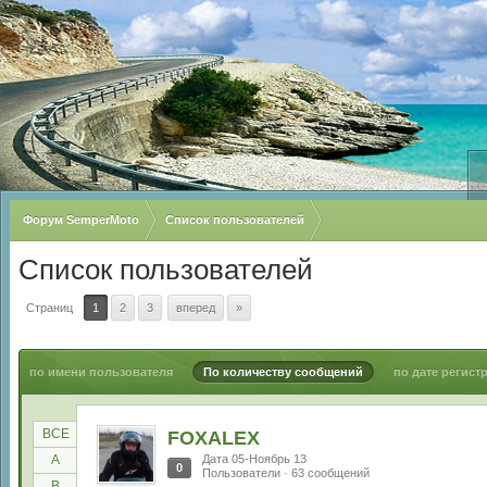
Форум SemperMoto
Список пользователей
Список пользователей
Страниц
1
2
3
вперед
»
по имени пользователя
По количеству сообщений
по дате регист
ВСЕ
FOXALEX
A
Дата 05-Ноябрь 13
0
Пользователи · 63 сообщений
B