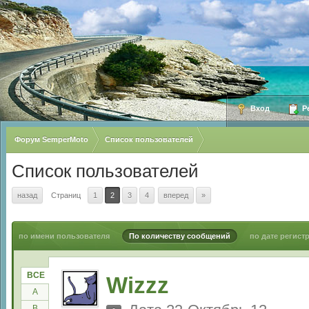
Вход
Ре
Форум SemperMoto
Список пользователей
Список пользователей
назад
Страниц
1
2
3
4
вперед
»
по имени пользователя
По количеству сообщений
по дате регист
ВСЕ
Wizzz
A
B