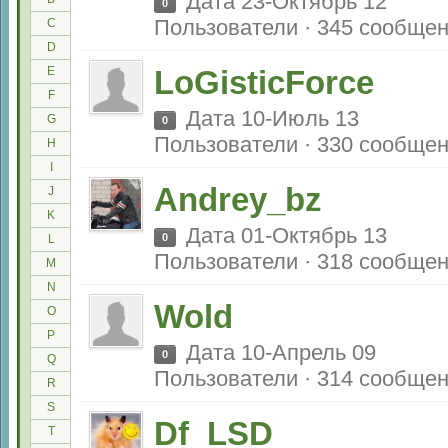
Дата 23-Октябрь 12
0
Пользователи · 345 сообще
C
D
E
LoGisticForce
F
Дата 10-Июль 13
G
0
Пользователи · 330 сообще
H
I
Andrey_bz
J
K
Дата 01-Октябрь 13
0
L
Пользователи · 318 сообще
M
N
Wold
O
P
Дата 10-Апрель 09
0
Q
Пользователи · 314 сообще
R
S
Df_LSD
T