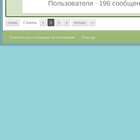
Пользователи · 196 сообще
назад
Страниц
1
2
3
4
вперед
»
Отметить все сообщения прочитанными
Помощь