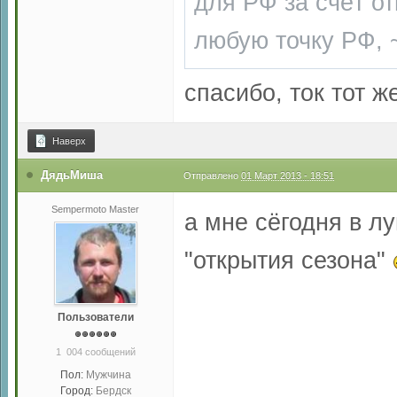
для РФ за счёт о
любую точку РФ, 
спасибо, ток тот ж
Наверх
ДядьМиша
Отправлено
01 Март 2013 - 18:51
Sempermoto Master
а мне сёгодня в лу
"открытия сезона"
Пользователи
1 004 сообщений
Пол:
Мужчина
Город:
Бердск