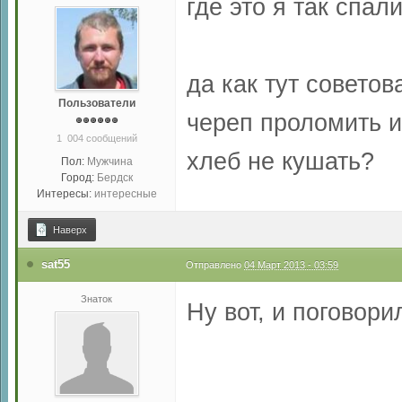
где это я так спа
да как тут советов
Пользователи
череп проломить и
1 004 сообщений
хлеб не кушать?
Пол:
Мужчина
Город:
Бердск
Интересы:
интересные
Наверх
sat55
Отправлено
04 Март 2013 - 03:59
Знаток
Ну вот, и поговорил