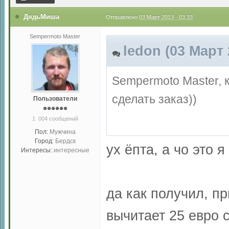
ДядьМиша
Отправлено
03 Март 2013 - 03:33
Sempermoto Master
ledon (03 Март 
Sempermoto Master, 
сделать заказ))
Пользователи
1 004 сообщений
Пол:
Мужчина
Город:
Бердск
ух ёпта, а чо это
Интересы:
интересные
да как получил, п
вычитает 25 евро 