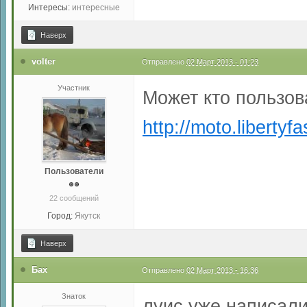
Интересы:
интересные
Наверх
volter
Отправлено
02 Март 2013 - 01:23
Участник
Может кто пользов
http://moto.liberty
Пользователи
22 сообщений
Город:
Якутск
Наверх
Бах
Отправлено
02 Март 2013 - 16:36
Знаток
луис уже написали,