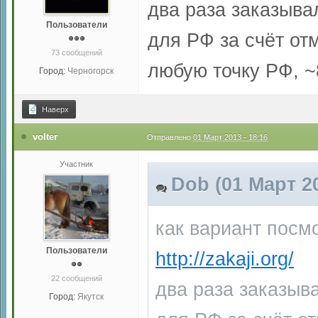
два раза заказывал
Пользователи
для РФ за счёт от
73 сообщений
любую точку РФ, 
Город:
Черногорск
Наверх
volter
Отправлено
01 Март 2013 - 18:16
Участник
Dob (01 Март 20
как вариант посмо
Пользователи
http://zakaji.org/
22 сообщений
два раза заказыва
Город:
Якутск