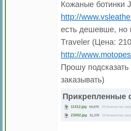
Кожаные ботинки J
http://www.vsleathe
есть дешевше, но 
Traveler (Цена: 210
http://www.motopes
Прошу подсказать 
заказывать)
Прикрепленные
11412.jpg
64,97К
25 Количество загр
23092.jpg
31,37К
24 Количество загр