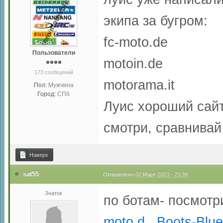
экипа за бугром:
fc-moto.de
Пользователи
motoin.de
173 сообщений
motorama.it
Пол:
Мужчина
Город:
СПб
Луис хороший сайт
смотри, сравнивай
Наверх
sat55
Отправлено
02 Март 2013 - 23:39
Знаток
по ботам- посмотр
moto.d...Boots-Blu