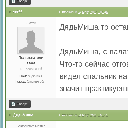
Наверх
sat55
Отправлено
04 Март 2013 - 03:46
Знаток
ДядьМиша то оста
ДядьМиша, с пала
Пользователи
Что-то сейчас отго
121 сообщений
видел спальник на
Пол:
Мужчина
Город:
Омская обл.
значит практикуеш
Наверх
ДядьМиша
Отправлено
04 Март 2013 - 03:51
Sempermoto Master