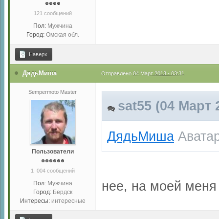
121 сообщений
Пол:
Мужчина
Город:
Омская обл.
Наверх
ДядьМиша
Отправлено
04 Март 2013 - 03:31
Sempermoto Master
sat55 (04 Март 
ДядьМиша
Аватар
Пользователи
1 004 сообщений
нее, на моей меня
Пол:
Мужчина
Город:
Бердск
Интересы:
интересные