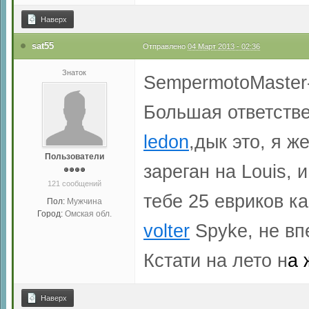
Наверх
sat55
Отправлено
04 Март 2013 - 02:36
Знаток
SempermotoMaster-
Большая ответстве
ledon
,дык это, я ж
Пользователи
зареган на Louis, 
121 сообщений
тебе 25 евриков ка
Пол:
Мужчина
Город:
Омская обл.
volter
Spyke, не вп
Кстати на лето н
а 
Наверх