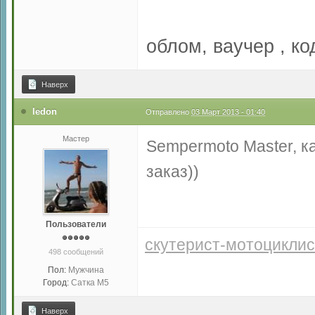
облом, ваучер , к
Наверх
ledon
Отправлено
03 Март 2013 - 01:40
Мастер
Sempermoto Master, к
заказ))
Пользователи
скутерист-мотоциклис
498 сообщений
Пол:
Мужчина
Город:
Сатка М5
Наверх