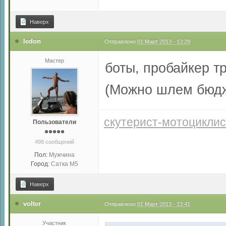
Наверх
ledon
Отправлено
01 Март 2013 - 13:28
Мастер
боты, пробайкер 
(Можно шлем бюдж
скутерист-мотоциклис
Пользователи
498 сообщений
Пол:
Мужчина
Город:
Сатка М5
Наверх
volter
Отправлено
01 Март 2013 - 13:41
Участник