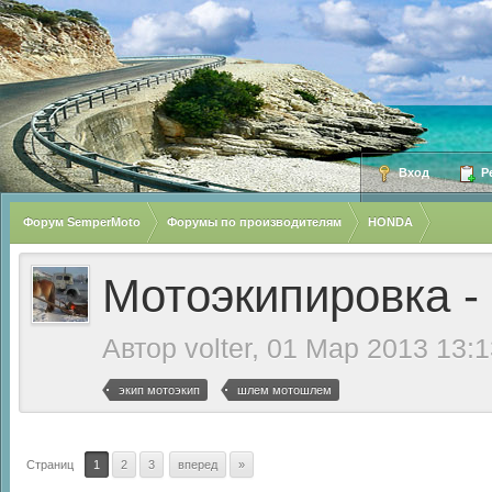
Вход
Ре
Форум SemperMoto
Форумы по производителям
HONDA
Мотоэкипировка -
Автор
volter
, 01 Мар 2013 13:1
экип мотоэкип
шлем мотошлем
Страниц
1
2
3
вперед
»