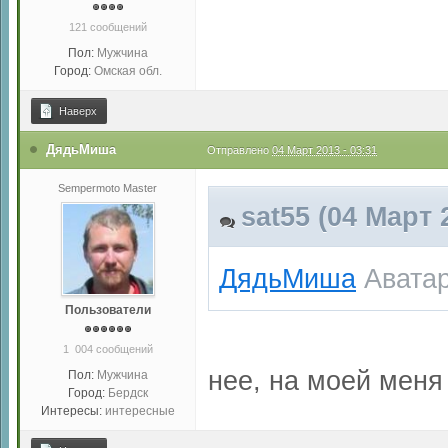
121 сообщений
Пол:
Мужчина
Город:
Омская обл.
Наверх
ДядьМиша
Отправлено
04 Март 2013 - 03:31
Sempermoto Master
sat55 (04 Март 
ДядьМиша
Аватар
Пользователи
1 004 сообщений
нее, на моей меня
Пол:
Мужчина
Город:
Бердск
Интересы:
интересные