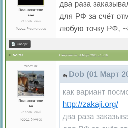
два раза заказывал
Пользователи
для РФ за счёт от
73 сообщений
любую точку РФ, 
Город:
Черногорск
Наверх
volter
Отправлено
01 Март 2013 - 18:16
Участник
Dob (01 Март 20
как вариант посмо
Пользователи
http://zakaji.org/
22 сообщений
два раза заказыва
Город:
Якутск