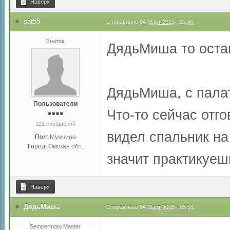
Наверх
sat55
Отправлено
04 Март 2013 - 03:46
Знаток
ДядьМиша то оста
ДядьМиша, с пала
Пользователи
Что-то сейчас отго
121 сообщений
видел спальник на
Пол:
Мужчина
Город:
Омская обл.
значит практикуеш
Наверх
ДядьМиша
Отправлено
04 Март 2013 - 03:51
Sempermoto Master