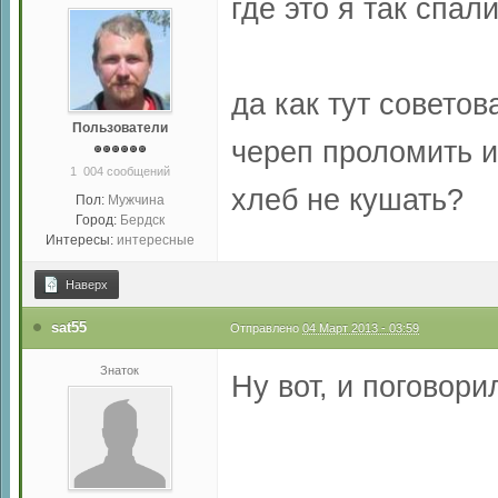
где это я так спа
да как тут советов
Пользователи
череп проломить и
1 004 сообщений
хлеб не кушать?
Пол:
Мужчина
Город:
Бердск
Интересы:
интересные
Наверх
sat55
Отправлено
04 Март 2013 - 03:59
Знаток
Ну вот, и поговорил