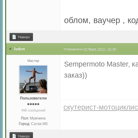
облом, ваучер , к
Наверх
ledon
Отправлено
03 Март 2013 - 01:40
Мастер
Sempermoto Master, к
заказ))
Пользователи
скутерист-мотоциклис
498 сообщений
Пол:
Мужчина
Город:
Сатка М5
Наверх