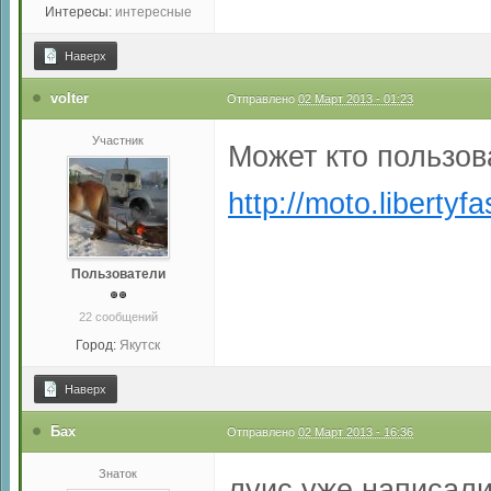
Интересы:
интересные
Наверх
volter
Отправлено
02 Март 2013 - 01:23
Участник
Может кто пользов
http://moto.liberty
Пользователи
22 сообщений
Город:
Якутск
Наверх
Бах
Отправлено
02 Март 2013 - 16:36
Знаток
луис уже написали,