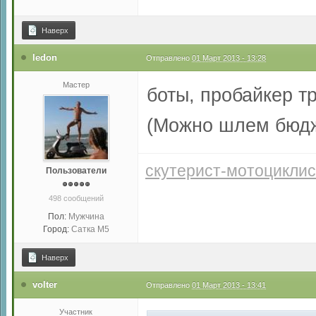
Наверх
ledon
Отправлено
01 Март 2013 - 13:28
Мастер
боты, пробайкер 
(Можно шлем бюдж
скутерист-мотоциклис
Пользователи
498 сообщений
Пол:
Мужчина
Город:
Сатка М5
Наверх
volter
Отправлено
01 Март 2013 - 13:41
Участник