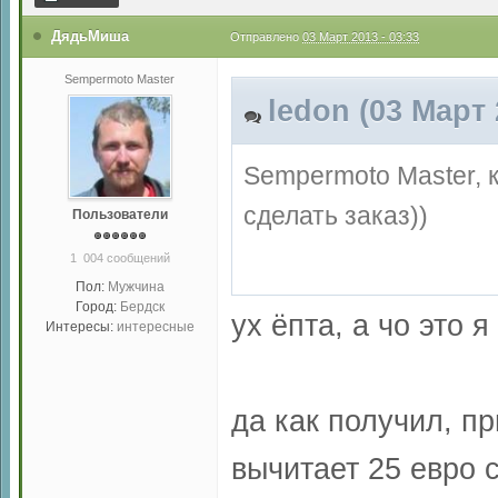
ДядьМиша
Отправлено
03 Март 2013 - 03:33
Sempermoto Master
ledon (03 Март 
Sempermoto Master, 
сделать заказ))
Пользователи
1 004 сообщений
Пол:
Мужчина
Город:
Бердск
ух ёпта, а чо это
Интересы:
интересные
да как получил, п
вычитает 25 евро 