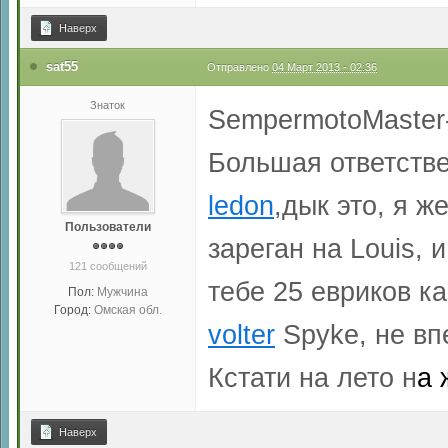
Наверх
sat55
Отправлено
04 Март 2013 - 02:36
Знаток
SempermotoMaster-
Большая ответстве
ledon
,дык это, я ж
Пользователи
зареган на Louis, 
121 сообщений
тебе 25 евриков ка
Пол:
Мужчина
Город:
Омская обл.
volter
Spyke, не вп
Кстати на лето н
а 
Наверх