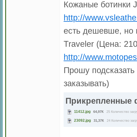
Кожаные ботинки J
http://www.vsleathe
есть дешевше, но 
Traveler (Цена: 210
http://www.motopes
Прошу подсказать 
заказывать)
Прикрепленные
11412.jpg
64,97К
25 Количество загр
23092.jpg
31,37К
24 Количество загр