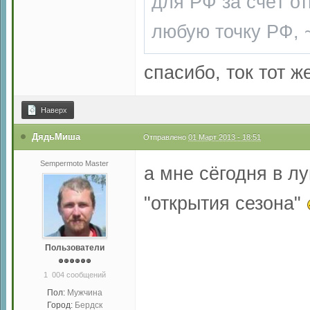
для РФ за счёт о
любую точку РФ, 
спасибо, ток тот ж
Наверх
ДядьМиша
Отправлено
01 Март 2013 - 18:51
Sempermoto Master
а мне сёгодня в лу
"открытия сезона"
Пользователи
1 004 сообщений
Пол:
Мужчина
Город:
Бердск