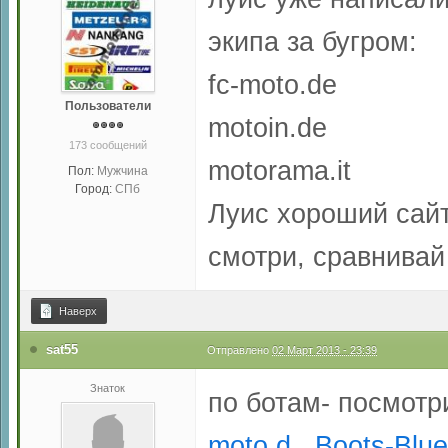
экипа за бугром:
fc-moto.de
Пользователи
motoin.de
173 сообщений
motorama.it
Пол:
Мужчина
Город:
СПб
Луис хороший сайт
смотри, сравнивай
Наверх
sat55
Отправлено
02 Март 2013 - 23:39
Знаток
по ботам- посмотр
moto.d...Boots-Blu