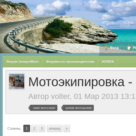
Вход
Ре
Форум SemperMoto
Форумы по производителям
HONDA
Мотоэкипировка -
Автор
volter
, 01 Мар 2013 13:1
экип мотоэкип
шлем мотошлем
Страниц
1
2
3
вперед
»