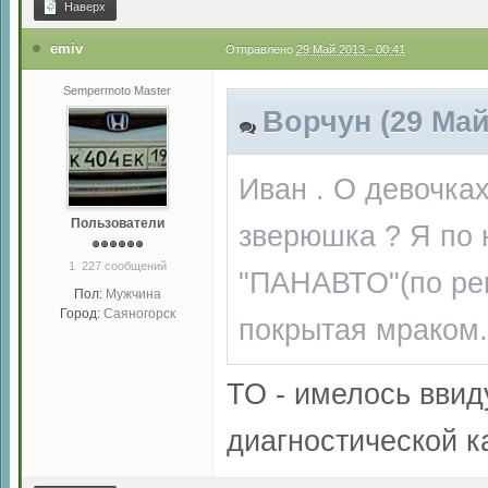
Наверх
emiv
Отправлено
29 Май 2013 - 00:41
Sempermoto Master
Ворчун (29 Май 
Иван . О девочках 
Пользователи
зверюшка ? Я по 
1 227 сообщений
"ПАНАВТО"(по рег
Пол:
Мужчина
Город:
Саяногорск
покрытая мраком..
ТО - имелось ввид
диагностической к