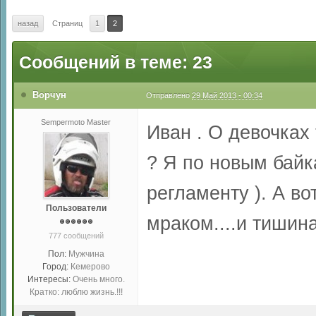
назад
Страниц
1
2
Сообщений в теме: 23
Ворчун
Отправлено
29 Май 2013 - 00:34
Sempermoto Master
Иван . О девочках 
? Я по новым байк
регламенту ). А в
Пользователи
мраком....и тишина
777 сообщений
Пол:
Мужчина
Город:
Кемерово
Интересы:
Очень много.
Кратко: люблю жизнь.!!!