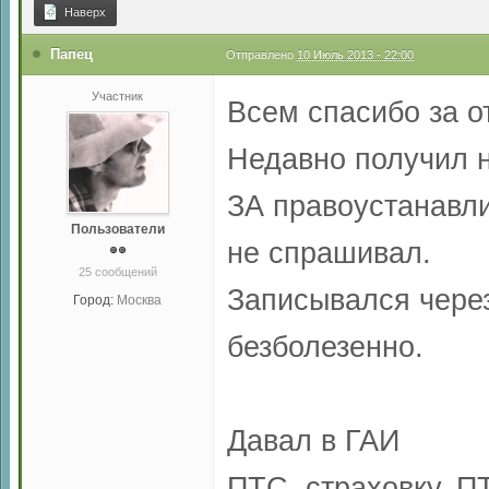
Наверх
Папец
Отправлено
10 Июль 2013 - 22:00
Участник
Всем спасибо за о
Недавно получил 
ЗА правоустанавл
Пользователи
не спрашивал.
25 сообщений
Записывался через
Город:
Москва
безболезенно.
Давал в ГАИ
ПТС, страховку, П