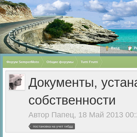
Вход
Ре
Форум SemperMoto
Общие форумы
Tutti Frutti
Документы, уста
собственности
Автор
Папец
, 18 Май 2013 00
постановка на учет гибдд