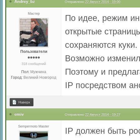
Andrey_bz
Отправлено
22 Август 2014 - 19:00
Мастер
По идее, режим инк
открытые страницы
сохраняются куки.
Пользователи
Возможно изменилс
318 сообщений
Поэтому и предлаг
Пол:
Мужчина
Город:
Великий Новгород
IP посредством ан
Наверх
emiv
Отправлено
22 Август 2014 - 19:27
Sempermoto Master
IP должен быть ро