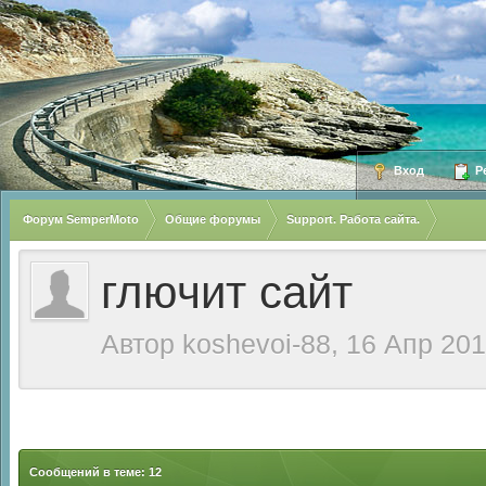
Вход
Ре
Форум SemperMoto
Общие форумы
Support. Работа сайта.
глючит сайт
Автор
koshevoi-88
, 16 Апр 20
Сообщений в теме: 12