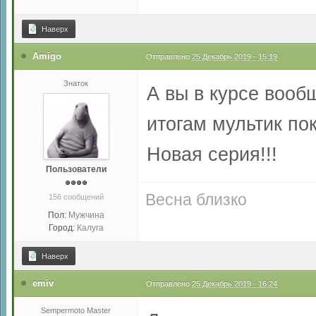
Наверх
Amigo
Отправлено
25 Декабрь 2019 - 15:19
Знаток
А вы в курсе вообщ
итогам мультик по
Новая серия!!!
Пользователи
Весна близко
156 сообщений
Пол:
Мужчина
Город:
Калуга
Наверх
emiv
Отправлено
25 Декабрь 2019 - 16:24
Sempermoto Master