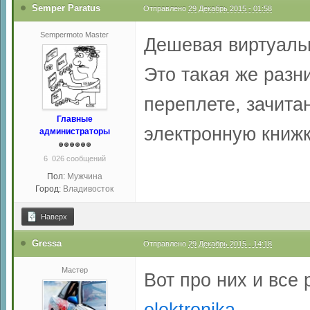
Semper Paratus
Отправлено
29 Декабрь 2015 - 01:58
Sempermoto Master
Дешевая виртуаль
Это такая же разни
переплете, зачита
Главные
электронную книж
администраторы
6 026 сообщений
Пол:
Мужчина
Город:
Владивосток
Наверх
Gressa
Отправлено
29 Декабрь 2015 - 14:18
Мастер
Вот про них и все
elektronika