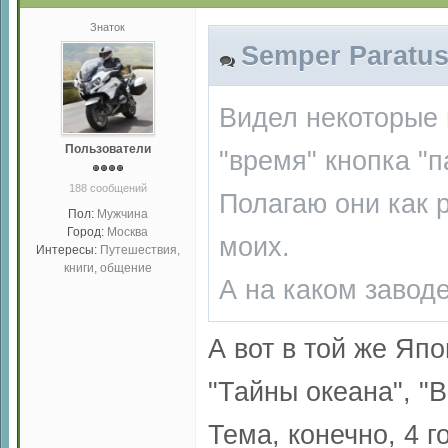
Знаток
Semper Paratus 
Видел некоторые 
Пользователи
"время" кнопка "п
188 сообщений
Полагаю они как 
Пол:
Мужчина
Город:
Москва
моих.
Интересы:
Путешествия,
книги, общение
А на каком завод
А вот в той же Япо
"Тайны океана", "В
Тема, конечно, 4 го