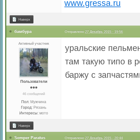
www.gressa.ru
Наверх
бамбура
Отправлено
27 Декабрь 2015 - 19:56
Активный участник
уральские пельмен
там такую типо в 
баржу с запчастям
Пользователи
46 сообщений
Пол:
Мужчина
Город:
Рязань
Интересы:
мото
Наверх
Semper Paratus
Отправлено
27 Декабрь 2015 - 20:44