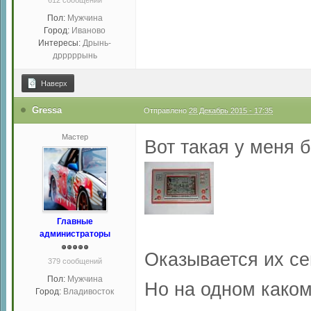
612 сообщений
Пол:
Мужчина
Город:
Иваново
Интересы:
Дрынь-
дрррррынь
Наверх
Gressa
Отправлено
28 Декабрь 2015 - 17:35
Мастер
Вот такая у меня б
Главные
администраторы
Оказывается их се
379 сообщений
Пол:
Мужчина
Но на одном каком
Город:
Владивосток