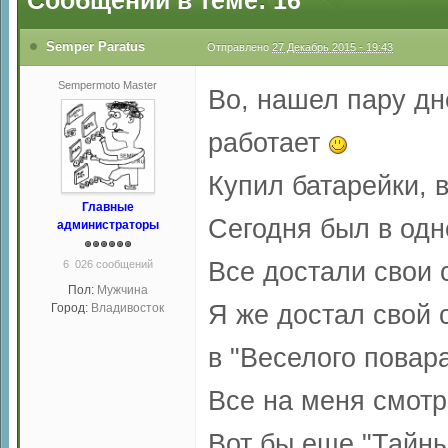
Сообщений в теме: 16
Semper Paratus
Отправлено
27 Декабрь 2015 - 19:43
Sempermoto Master
Во, нашел пару дн
работает
Купил батарейки, 
Главные
Сегодня был в одн
администраторы
Все достали свои 
6 026 сообщений
Пол:
Мужчина
Я же достал свой 
Город:
Владивосток
в "Веселого повар
Все на меня смот
Вот бы еще "Тайны