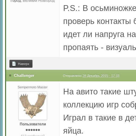
Город:
Великий Новгород
P.S.: В осьминожке
проверь контакты 
идет ли напруга на
пропаять - визуаль
Наверх
Challenger
Отправлено
28 Декабрь 2015 - 17:33
Sempermoto Master
На авито такие шт
коллекцию игр собр
Играл в такие в де
Пользователи
яйца.