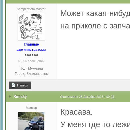
Sempermoto Master
Может какая-нибуд
на приколе с зап
Главные
администраторы
6 026 сообщений
Пол:
Мужчина
Город:
Владивосток
Наверх
Rimsky
Отправлено
28 Декабрь 2015 - 00:03
Мастер
Красава.
У меня где то леж