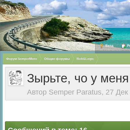
Вход
Ре
Форум SemperMoto
Общие форумы
Bolt&Logic
Зырьте, чо у меня
Автор
Semper Paratus
, 27 Дек