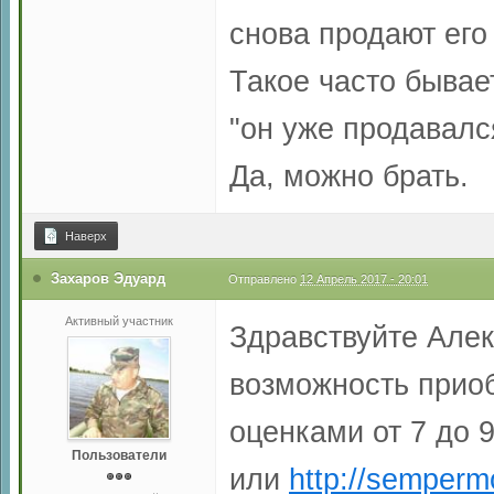
снова продают его
Такое часто бывае
"он уже продавалс
Да, можно брать.
Наверх
Захаров Эдуард
Отправлено
12 Апрель 2017 - 20:01
Активный участник
Здравствуйте Алек
возможность прио
оценками от 7 до 
Пользователи
или
http://semper