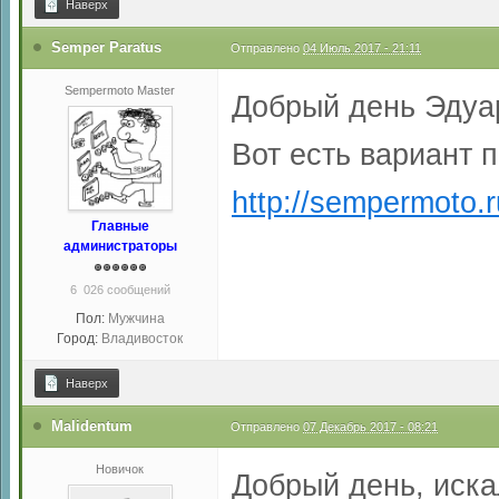
Наверх
Semper Paratus
Отправлено
04 Июль 2017 - 21:11
Sempermoto Master
Добрый день Эдуа
Вот есть вариант 
http://sempermoto.r
Главные
администраторы
6 026 сообщений
Пол:
Мужчина
Город:
Владивосток
Наверх
Malidentum
Отправлено
07 Декабрь 2017 - 08:21
Новичок
Добрый день, иска