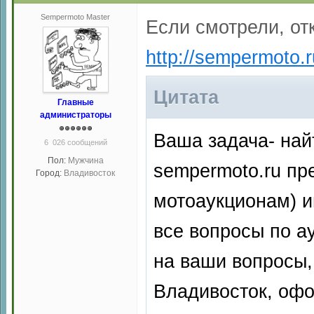
Sempermoto Master
Если смотрели, от
http://sempermoto.
Цитата
Главные
администраторы
Ваша задача- найт
6 026 сообщений
Пол:
Мужчина
sempermoto.ru пр
Город:
Владивосток
мотоаукционам) и
все вопросы по а
на ваши вопросы,
Владивосток, офо