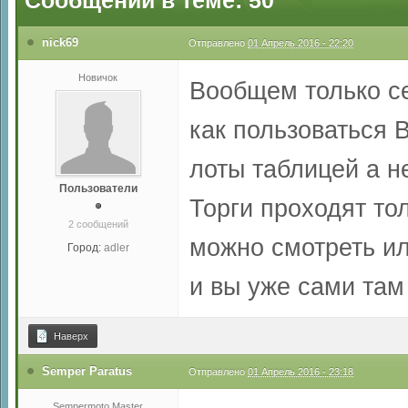
Сообщений в теме: 50
nick69
Отправлено
01 Апрель 2016 - 22:20
Новичок
Вообщем только се
как пользоваться 
лоты таблицей а н
Пользователи
Торги проходят то
2 сообщений
можно смотреть ил
Город:
adler
и вы уже сами там
Наверх
Semper Paratus
Отправлено
01 Апрель 2016 - 23:18
Sempermoto Master