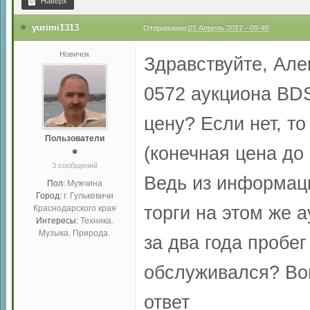
Наверх
yurimi1313
Отправлено
01 Апрель 2017 - 09:48
Новичок
Здравствуйте, Але
0572 аукциона BDS
цену? Если нет, т
Пользователи
(конечная цена до
3 сообщений
Ведь из информаци
Пол:
Мужчина
Город:
г. Гулькевичи
торги на этом же а
Краснодарского края
Интересы:
Техника.
Музыка. Природа.
за два года пробег
обслуживался? Воп
ответ