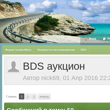
Вход
Ре
Форум SemperMoto
Форумы по мотоаукционам
BDS
BDS аукцион
Автор
nick69
, 01 Апр 2016 22:
Страниц
1
2
3
вперед