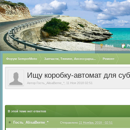
Вход
Ре
Форум SemperMoto
Запчасти, Тюнинг, Аксессуары...
Ремонт
Ищу коробку-автомат для су
Автор Гость_AlisaBerne_*, 11 Ноя 2018 02:51
В этой теме нет ответов
Гость_AlisaBerne_*
Отправлено
11 Ноябрь 2018 - 02:51