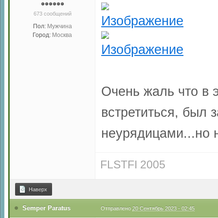
673 сообщений
Пол:
Мужчина
Город:
Москва
Очень жаль что в 
встретиться, был 
неурядицами...но 
FLSTFI 2005
Наверх
Semper Paratus
Отправлено
20 Сентябрь 2023 - 02:45