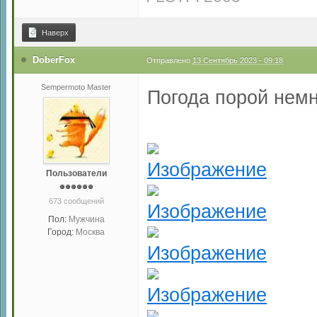
Наверх
DoberFox
Отправлено
13 Сентябрь 2023 - 09:18
Sempermoto Master
Погода порой немн
Пользователи
673 сообщений
Пол:
Мужчина
Город:
Москва