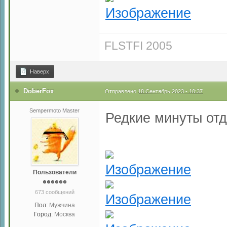
FLSTFI 2005
Наверх
DoberFox
Отправлено
18 Сентябрь 2023 - 10:37
Sempermoto Master
Редкие минуты от
Пользователи
673 сообщений
Пол:
Мужчина
Город:
Москва