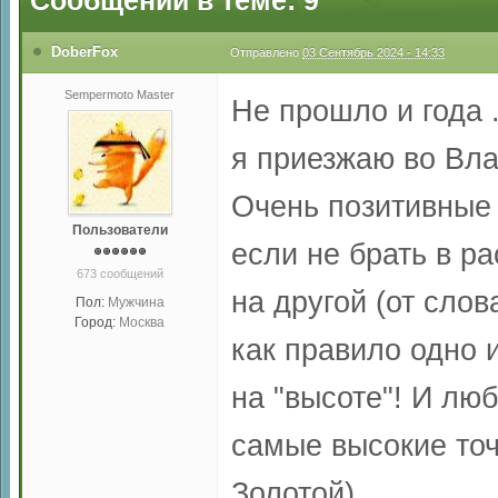
Сообщений в теме: 9
DoberFox
Отправлено
03 Сентябрь 2024 - 14:33
Sempermoto Master
Не прошло и года .
я приезжаю во Вла
Очень позитивные 
Пользователи
если не брать в р
673 сообщений
на другой (от сло
Пол:
Мужчина
Город:
Москва
как правило одно и
на "высоте"! И лю
самые высокие точ
Золотой)