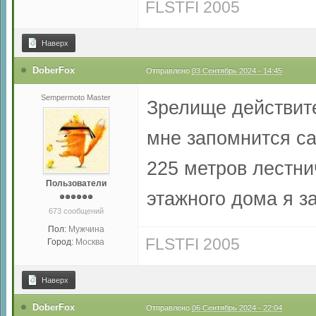
FLSTFI 2005
Наверх
DoberFox
Отправлено
03 Сентябрь 2024 - 14:45
Sempermoto Master
Зрелище действите
мне запомнится с
225 метров лестни
Пользователи
этажного дома я з
673 сообщений
Пол:
Мужчина
FLSTFI 2005
Город:
Москва
Наверх
DoberFox
Отправлено
06 Сентябрь 2024 - 22:04