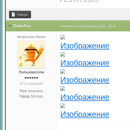
Наверх
DoberFox
Отправлено
03 Сентябрь 2024 - 14:43
Sempermoto Master
Пользователи
673 сообщений
Пол:
Мужчина
Город:
Москва