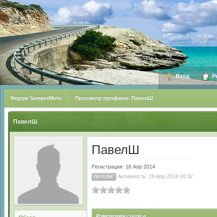
Вход
Ре
Форум SemperMoto
Просмотр профиля: ПавелШ
ПавелШ
ПавелШ
Регистрация: 18 Апр 2014
Активность: 19 Апр 2014 00:32
OFFLINE
Изменения статуса