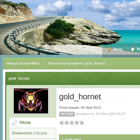
Вход
Ре
Форум SemperMoto
Просмотр профиля: gold_hornet
gold_hornet
gold_hornet
Регистрация: 05 Май 2014
Активность: 04 Июл 2026 06:42
OFFLINE
Обзор
Изменения статуса
Статистика