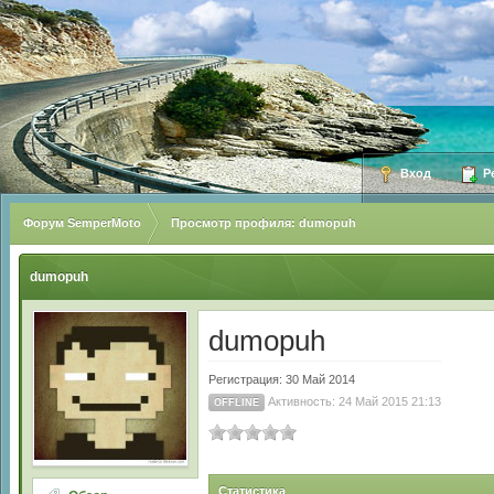
Вход
Ре
Форум SemperMoto
Просмотр профиля: dumopuh
dumopuh
dumopuh
Регистрация: 30 Май 2014
Активность: 24 Май 2015 21:13
OFFLINE
Статистика