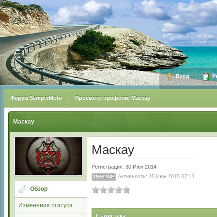
Вход
Ре
Форум SemperMoto
Просмотр профиля: Маскау
Маскау
Маскау
Регистрация: 30 Июн 2014
Активность: 15 Июн 2015 07:13
OFFLINE
Обзор
Изменения статуса
Статистика