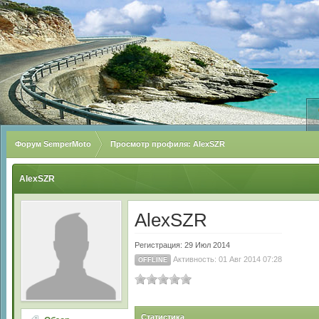
Форум SemperMoto
Просмотр профиля: AlexSZR
AlexSZR
AlexSZR
Регистрация: 29 Июл 2014
Активность: 01 Авг 2014 07:28
OFFLINE
Статистика