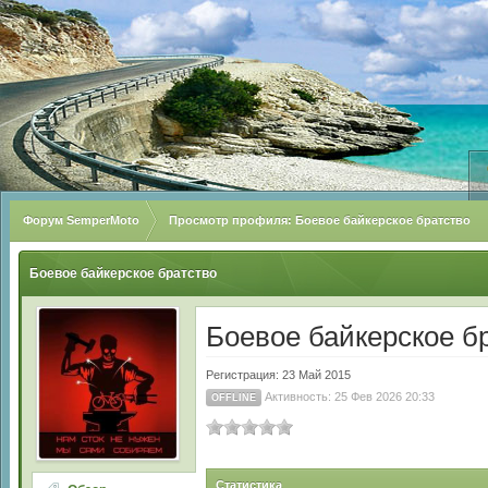
Форум SemperMoto
Просмотр профиля: Боевое байкерское братство
Боевое байкерское братство
Боевое байкерское б
Регистрация: 23 Май 2015
Активность: 25 Фев 2026 20:33
OFFLINE
Статистика