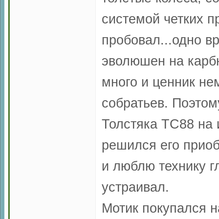
системой четких пр
пробовал...одно в
эволюшен на карбю
много и ценник н
собратьев. Поэтом
Толстяка ТС88 на 
решился его приоб
и люблю технику г
устраивал.
Мотик покупался н