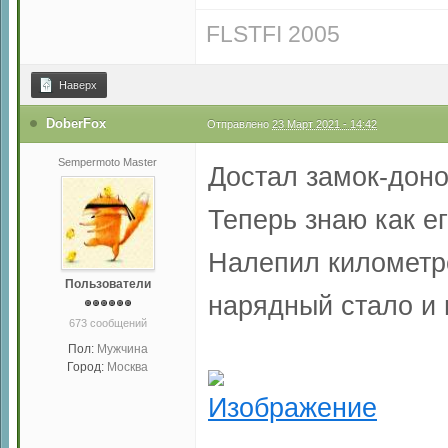
FLSTFI 2005
Наверх
DoberFox
Отправлено
23 Март 2021 - 14:42
Sempermoto Master
Достал замок-доно
Теперь знаю как ег
Налепил километро
Пользователи
нарядный стало и 
673 сообщений
Пол:
Мужчина
Город:
Москва