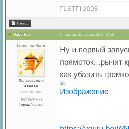
FLSTFI 2005
Наверх
DoberFox
Отправлено
23 Февраль 2021 - 00:19
Sempermoto Master
Ну и первый запус
прямоток...рычит к
как убавить громко
Пользователи
673 сообщений
Пол:
Мужчина
Город:
Москва
https://youtu.be/