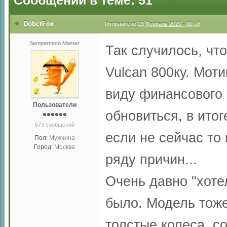
Сообщений в теме: 51
DoberFox
Отправлено
23 Февраль 2021 - 00:18
Sempermoto Master
Так случилось, чт
Vulcan 800ку. Мот
виду финансового
Пользователи
обновиться, в итог
673 сообщений
если не сейчас то
Пол:
Мужчина
Город:
Москва
ряду причин...
Очень давно "хоте
было. Модель тоже
толстые колеса, с