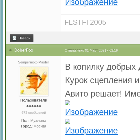
FLSTFI 2005
Наверх
DoberFox
Отправлено
01 Март 2021 - 02:19
Sempermoto Master
В копилку добрых 
Курок сцепления и
Авито решает! Име
Пользователи
673 сообщений
Пол:
Мужчина
Город:
Москва