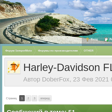
Вход
Ре
Форум SemperMoto
Форумы по производителям
OTHER
Harley-Davidson F
Автор
DoberFox
, 23 Фев 2021 
Страниц
1
2
3
вперед