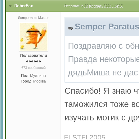
DoberFox
Отправлено
23 Февраль 2021 - 14:17
Sempermoto Master
Semper Paratus
Поздравляю с об
Пользователи
Правда некоторые
673 сообщений
дядьМиша не дас
Пол:
Мужчина
Город:
Москва
Спасибо! Я знаю ч
таможился тоже во
изучать мотик с др
FLSTFI 2005