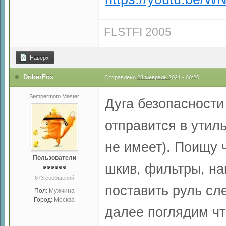
FLSTFI 2005
Наверх
DoberFox
Отправлено
23 Февраль 2021 - 00:20
Sempermoto Master
Дуга безопасности
отправится в утил
не имеет). Поищу 
Пользователи
шкив, фильтры, на
673 сообщений
поставить руль сл
Пол:
Мужчина
Город:
Москва
далее поглядим что