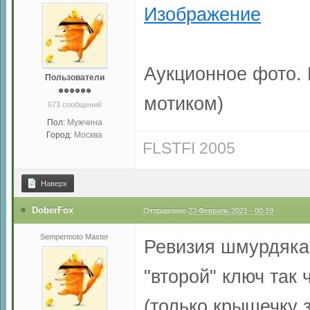
Аукционное фото. 
Пользователи
мотиком)
673 сообщений
Пол:
Мужчина
Город:
Москва
FLSTFI 2005
Наверх
DoberFox
Отправлено
23 Февраль 2021 - 00:19
Sempermoto Master
Ревизия шмурдяка
"второй" ключ так 
(только крышечку 