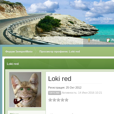
Вход
Ре
Форум SemperMoto
Просмотр профиля: Loki red
Loki red
Loki red
Регистрация: 25 Окт 2012
Активность: 14 Июл 2016 10:21
OFFLINE