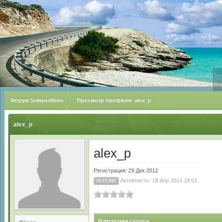
Форум SemperMoto
Просмотр профиля: alex_p
alex_p
alex_p
Регистрация: 29 Дек 2012
Активность: 18 Апр 2014 18:01
OFFLINE
Изменения статуса