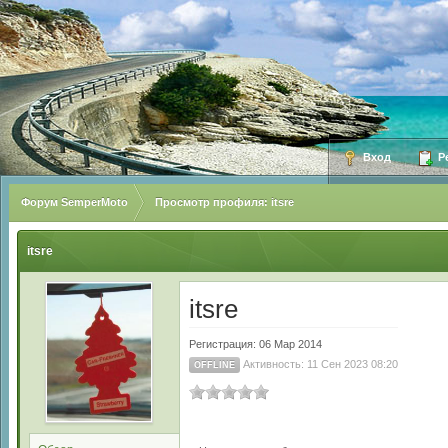
Вход
Ре
Форум SemperMoto
Просмотр профиля: itsre
itsre
itsre
Регистрация: 06 Мар 2014
Активность: 11 Сен 2023 08:20
OFFLINE