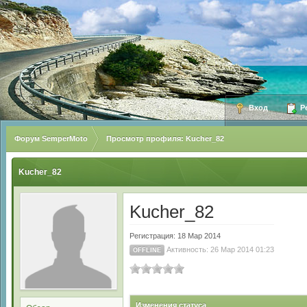
Вход
Ре
Форум SemperMoto
Просмотр профиля: Kucher_82
Kucher_82
Kucher_82
Регистрация: 18 Мар 2014
Активность: 26 Мар 2014 01:23
OFFLINE
Изменения статуса