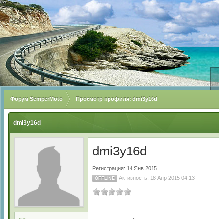
Форум SemperMoto
Просмотр профиля: dmi3y16d
dmi3y16d
dmi3y16d
Регистрация: 14 Янв 2015
Активность: 18 Апр 2015 04:13
OFFLINE