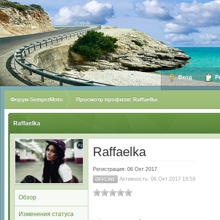
Вход
Ре
Форум SemperMoto
Просмотр профиля: Raffaelka
Raffaelka
Raffaelka
Регистрация: 06 Окт 2017
Активность: 06 Окт 2017 19:59
OFFLINE
Обзор
Изменения статуса