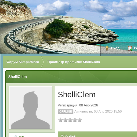
Вход
Ре
Форум SemperMoto
Просмотр профиля: ShelliClem
ShelliClem
ShelliClem
Регистрация: 08 Апр 2026
Активность: 08 Апр 2026 15:50
OFFLINE
Обо мне