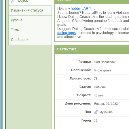
Обзор
I like my
hobby LARPing
.
Изменения статуса
Seems boring? Not at all!I try to learn Vietna
I know Dating Coach LA is the leading dating 
Друзья
Angeles, CA delivering genuine feedback and 
goals.
I suggest Dating Coach LA for their successfu
Темы
dating apps
all rooted in psychology to incre
and attract love.
Сообщения
Статистика
Группа:
Пользователи
Сообщений:
0 (0 в день)
Просмотров:
76
Статус:
Новичок
Возраст:
43 лет
День рождения:
Январь 29, 1983
Пол
Мужчина
Город
JJ