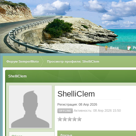
Вход
Ре
Форум SemperMoto
Просмотр профиля: ShelliClem
ShelliClem
ShelliClem
Регистрация: 08 Апр 2026
Активность: 08 Апр 2026 15:50
OFFLINE
Друзья