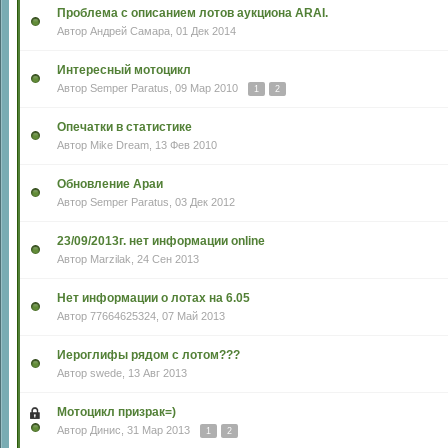
Проблема с описанием лотов аукциона ARAI.
Автор
Андрей Самара
, 01 Дек 2014
Интересный мотоцикл
Автор
Semper Paratus
, 09 Мар 2010
1
2
Опечатки в статистике
Автор
Mike Dream
, 13 Фев 2010
Обновление Араи
Автор
Semper Paratus
, 03 Дек 2012
23/09/2013г. нет информации online
Автор
Marzilak
, 24 Сен 2013
Нет информации о лотах на 6.05
Автор
77664625324
, 07 Май 2013
Иероглифы рядом с лотом???
Автор
swede
, 13 Авг 2013
Мотоцикл призрак=)
Автор
Динис
, 31 Мар 2013
1
2