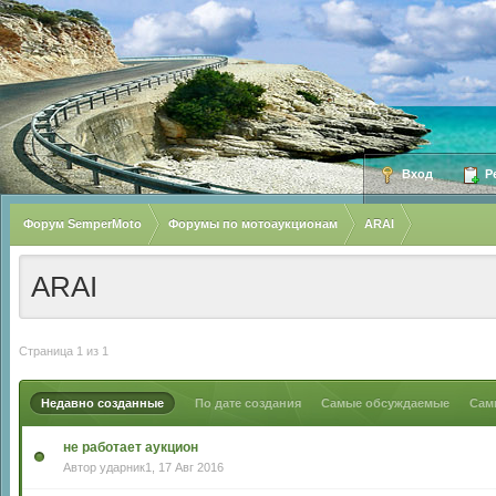
Вход
Ре
Форум SemperMoto
Форумы по мотоаукционам
ARAI
ARAI
Страница 1 из 1
Недавно созданные
По дате создания
Самые обсуждаемые
Сам
не работает аукцион
Автор
ударник1
, 17 Авг 2016