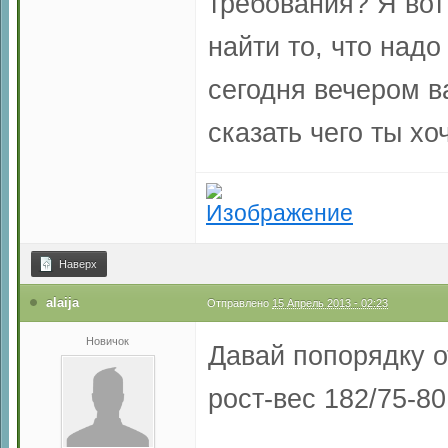
требования? Я вот
найти то, что надо
сегодня вечером в
сказать чего ты х
Наверх
alaija
Отправлено
15 Апрель 2013 - 02:23
Новичок
Давай попорядку о
рост-вес 182/75-80