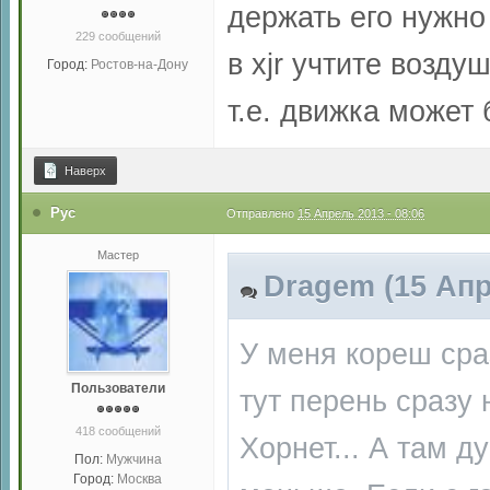
держать его нужно
229 сообщений
в xjr учтите возд
Город:
Ростов-на-Дону
т.е. движка может 
Наверх
Руc
Отправлено
15 Апрель 2013 - 08:06
Мастер
Dragem (15 Апр
У меня кореш сра
Пользователи
тут перень сразу 
418 сообщений
Хорнет... А там 
Пол:
Мужчина
Город:
Москва