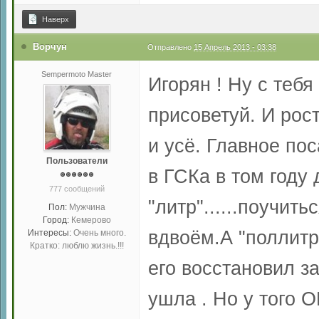
Наверх
Ворчун
Отправлено
15 Апрель 2013 - 03:38
Sempermoto Master
Игорян ! Ну с тебя
присоветуй. И рост
и усё. Главное пос
Пользователи
в ГСКа в том году
777 сообщений
"литр"......поучить
Пол:
Мужчина
Город:
Кемерово
вдвоём.А "поллитр
Интересы:
Очень много.
Кратко: люблю жизнь.!!!
его восстановил за
ушла . Но у того О