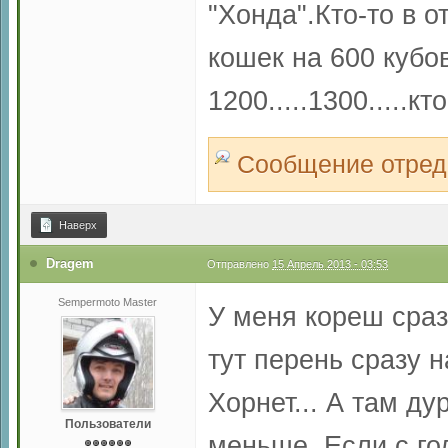
"Хонда".Кто-то в 
кошек на 600 кубов
1200.....1300.....
Сообщение отреда
Наверх
Dragem
Отправлено
15 Апрель 2013 - 03:53
Sempermoto Master
У меня кореш сраз
тут перень сразу н
Хорнет... А там д
Пользователи
меньше. Если с го