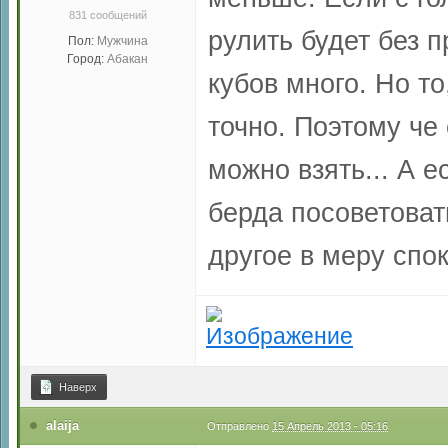
831 сообщений
рулить будет без п
Пол:
Мужчина
Город:
Абакан
кубов много. Но то
точно. Поэтому че 
можно взять... А е
берда посоветоват
другое в меру спок
Наверх
alaija
Отправлено
15 Апрель 2013 - 05:16