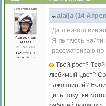
Sempermoto Master
alaija (14 Апре
Да я никого винит
Пользователи
Я пытаюсь найти 
831 сообщений
рассматриваю по 
Пол:
Мужчина
Город:
Абакан
Твой рост? Твой
любимый цвет? Со
нажопницей? Если 
цель покупки мотоц
рабочей лошадки, 