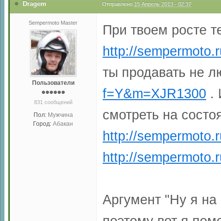
Dragem
Отправлено
15 Апрель 2013 - 02:37
Sempermoto Master
При твоем росте т
http://sempermoto
ты продавать не 
Пользователи
f=Y&m=XJR1300
. 
831 сообщений
смотреть на состо
Пол:
Мужчина
Город:
Абакан
http://sempermoto.
http://sempermoto.r
Аргумент "Ну я на
поэтому вот я пом