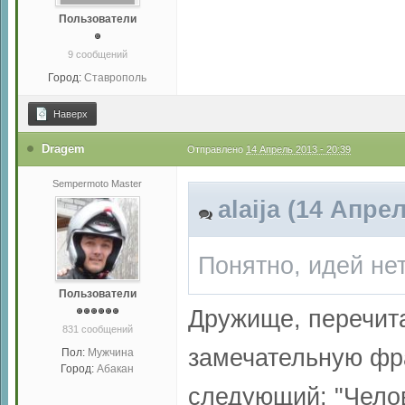
Пользователи
9 сообщений
Город:
Ставрополь
Наверх
Dragem
Отправлено
14 Апрель 2013 - 20:39
Sempermoto Master
alaija (14 Апре
Понятно, идей нет
Пользователи
Дружище, перечита
831 сообщений
замечательную фра
Пол:
Мужчина
Город:
Абакан
следующий: "Челов