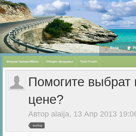
Вход
Ре
Форум SemperMoto
Общие форумы
Tutti Frutti
Помогите выбрат 
цене?
Автор
alaija
, 13 Апр 2013 19:0
выбор