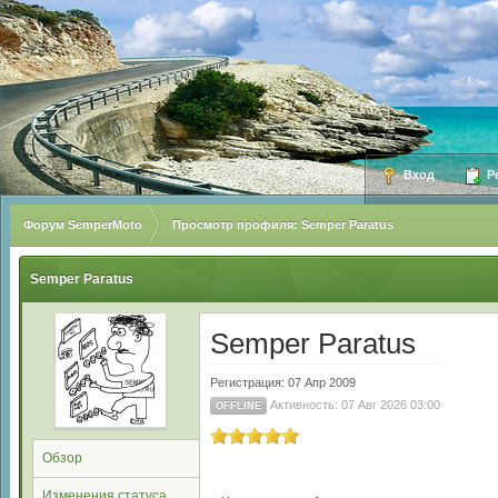
Вход
Ре
Форум SemperMoto
Просмотр профиля: Semper Paratus
Semper Paratus
Semper Paratus
Регистрация: 07 Апр 2009
Активность: 07 Авг 2026 03:00
OFFLINE
Обзор
Изменения статуса